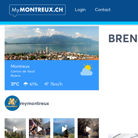
Login
Contact
BREN
Montreux
Canton de Vaud
Riviera
31°C
61%
7km/h
mymontreux