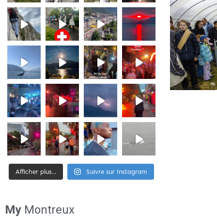
Afficher plus...
Suivre sur Instagram
[tiktok-feed id= »2″]
My
Montreux