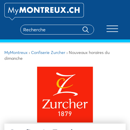
Toggle na
MyMontreux
›
Confiserie Zurcher
›
Nouveaux horaires du
dimanche