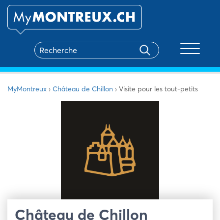
Toggle na
MyMontreux
›
Château de Chillon
›
Visite pour les tout-petits
Château de Chillon