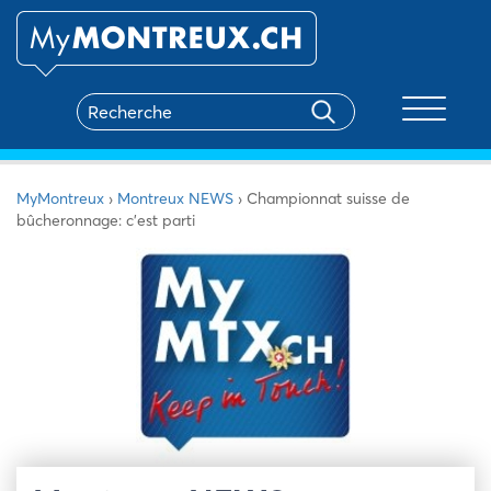
Toggle na
MyMontreux
›
Montreux NEWS
›
Championnat suisse de
bûcheronnage: c’est parti