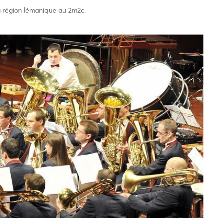
a région lémanique au 2m2c.