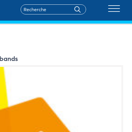
Toggle na
 bands