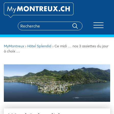
Toggle na
MyMontreux
›
Hôtel Splendid
›
Ce midi … nos 3 assiettes du jour
à choix …