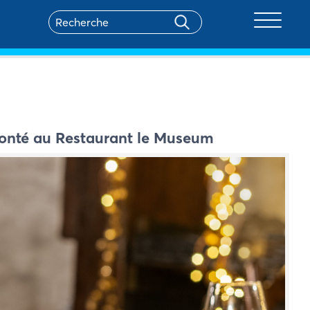
Toggle na
olonté au Restaurant le Museum