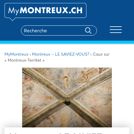
Toggle na
MyMontreux
›
Montreux – LE SAVIEZ-VOUS?
›
Caux sur
« Montreux-Territet »