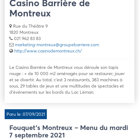
Casino Barrière de
Montreux
Rue du Théâtre 9
1820 Montreux
021 962 83 83
marketing-montreux@groupebarriere.com
http://www.casinodemontreux.ch/
Le Casino Barrière de Montreux vous déroule son tapis
rouge : + de 10 000 m2 aménagés pour se restaurer, jouer
et se divertir. Au total, c’est 3 restaurants, 383 machines à
sous, 29 tables de jeux et une multitudes de spectacles et
d’événements sur les bords du Lac Léman.
Paru le: 07/09/2021
Fouquet’s Montreux – Menu du mardi
7 septembre 2021