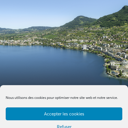
Nous utilisons des cookies pour optimiser notre site web et notre service.
Accepter les cookies
Refuser