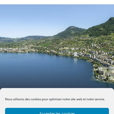
Nous utilisons des cookies pour optimiser notre site web et notre service.
Accepter les cookies