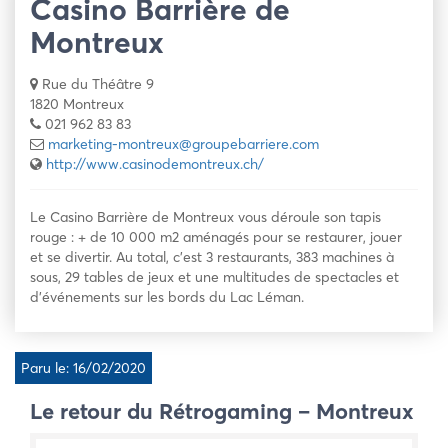
Casino Barrière de
Montreux
Rue du Théâtre 9
1820 Montreux
021 962 83 83
marketing-montreux@groupebarriere.com
http://www.casinodemontreux.ch/
Le Casino Barrière de Montreux vous déroule son tapis
rouge : + de 10 000 m2 aménagés pour se restaurer, jouer
et se divertir. Au total, c’est 3 restaurants, 383 machines à
sous, 29 tables de jeux et une multitudes de spectacles et
d’événements sur les bords du Lac Léman.
Paru le: 16/02/2020
Le retour du Rétrogaming – Montreux