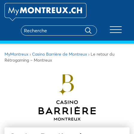
Toggle na
MyMontreux
›
Casino Barrière de Montreux
›
Le retour du
Rétrogaming – Montreux