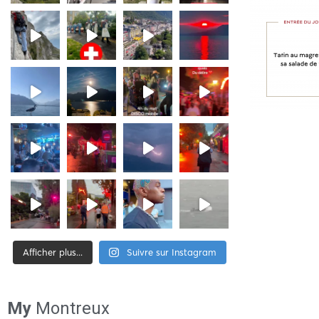
Afficher plus...
Suivre sur Instagram
[tiktok-feed id= »2″]
My
Montreux