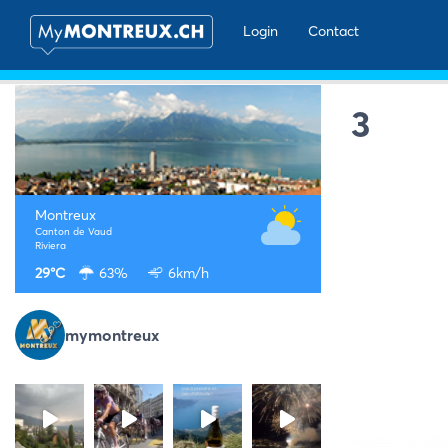
Login
Contact
3
Montreux
Canton de Vaud
Riviera
29°C
63%
6km/h
mymontreux