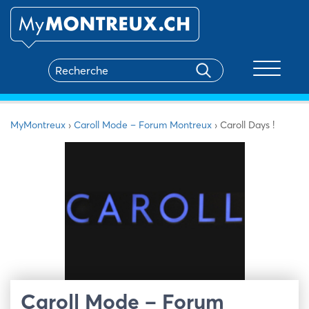
Toggle na
MyMontreux
›
Caroll Mode – Forum Montreux
›
Caroll Days !
Caroll Mode – Forum