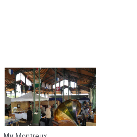
My
Montreux