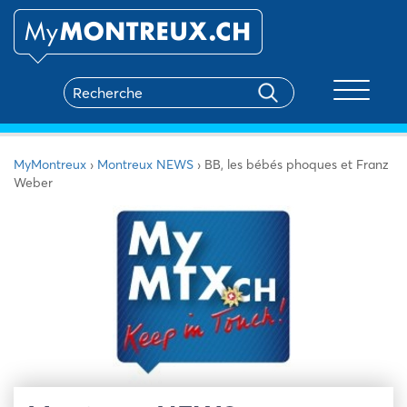
Toggle na
MyMontreux
›
Montreux NEWS
›
BB, les bébés phoques et Franz
Weber