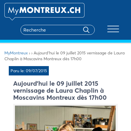
Toggle na
MyMontreux
›
›
Aujourd’hui le 09 juillet 2015 vernissage de Laura
Chaplin à Moscavins Montreux dès 17h00
Paru le: 09/07/2015
Aujourd’hui le 09 juillet 2015
vernissage de Laura Chaplin à
Moscavins Montreux dès 17h00