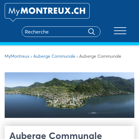
Toggle na
MyMontreux
›
Auberge Communale
›
Auberge Communale
Auberge Communale