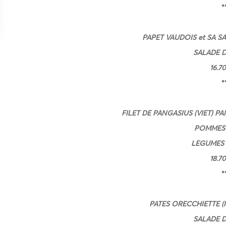
*
PAPET VAUDOIS et SA S
SALADE D
16.7
*
FILET DE PANGASIUS (VIET) P
POMMES 
LEGUMES 
18.7
*
PATES ORECCHIETTE (I
SALADE D