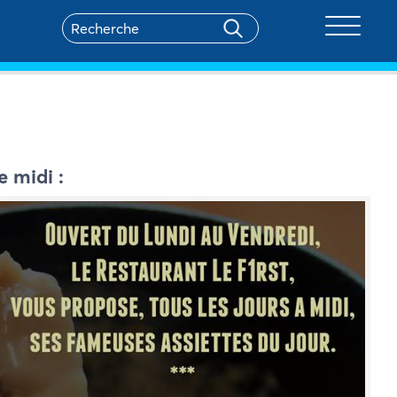
Toggle na
e midi :