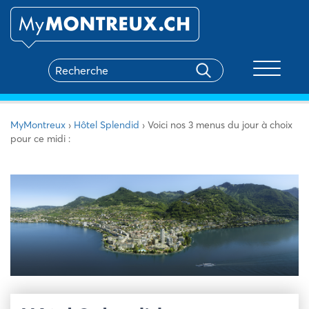
Toggle na
MyMontreux
›
Hôtel Splendid
›
Voici nos 3 menus du jour à choix
pour ce midi :