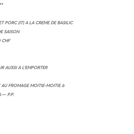
**
T PORC (IT) A LA CREME DE BASILIC
E SAISON
0 CHF
R AUSSI A L’EMPORTER
AU FROMAGE MOITIE-MOITIE à
.— P.P.