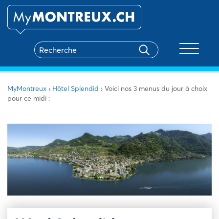
Toggle na
MyMontreux
›
Hôtel Splendid
›
Voici nos 3 menus du jour à choix
pour ce midi :