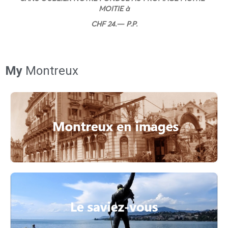
MOITIE à
CHF 24.— P.P.
My
Montreux