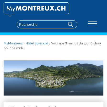
Toggle na
MyMontreux
›
Hôtel Splendid
›
Voici nos 3 menus du jour à choix
pour ce midi :