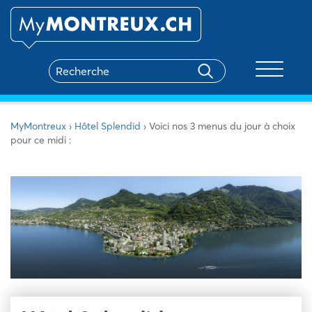
Toggle na
MyMontreux
›
Hôtel Splendid
›
Voici nos 3 menus du jour à choix
pour ce midi :