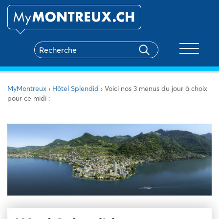
Toggle na
MyMontreux
›
Hôtel Splendid
›
Voici nos 3 menus du jour à choix
pour ce midi :