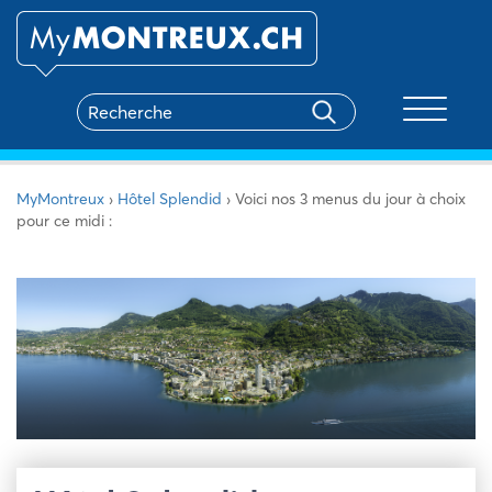
Toggle na
MyMontreux
›
Hôtel Splendid
›
Voici nos 3 menus du jour à choix
pour ce midi :