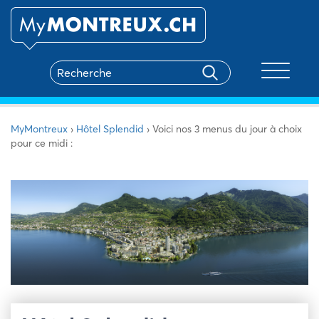
Toggle na
MyMontreux
›
Hôtel Splendid
›
Voici nos 3 menus du jour à choix
pour ce midi :