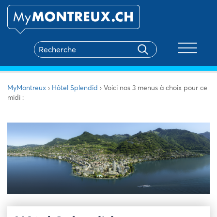
Toggle na
MyMontreux
›
Hôtel Splendid
›
Voici nos 3 menus à choix pour ce
midi :