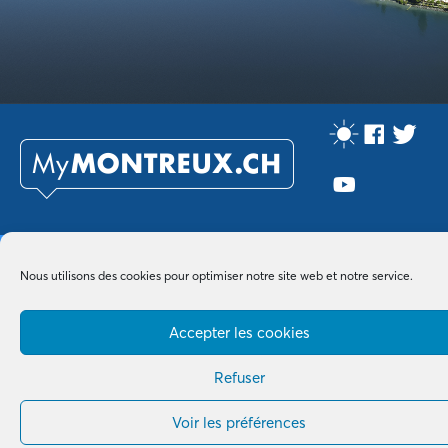
Made with by
B+G & Partners SA
© 2026 –
Tous droits réservés
Nous utilisons des cookies pour optimiser notre site web et notre service.
Accepter les cookies
Refuser
Voir les préférences