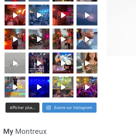
Afficher plus...
Suivre sur Instagram
[tiktok-feed id= »2″]
My
Montreux