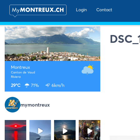
Login
Contact
DSC_
Montreux
Canton de Vaud
Riviera
29°C
71%
6km/h
mymontreux