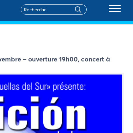
Toggle na
ovembre – ouverture 19h00, concert à