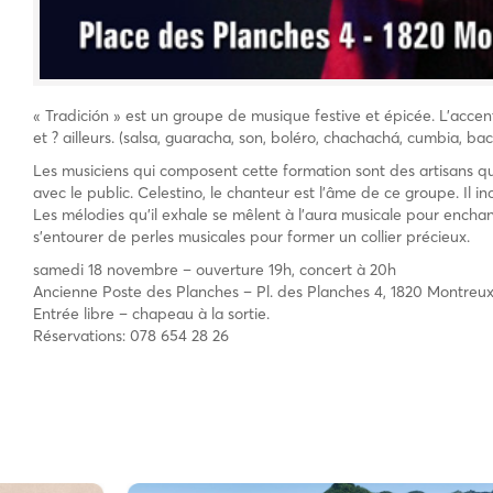
« Tradición » est un groupe de musique festive et épicée. L’accent
et ? ailleurs. (salsa, guaracha, son, boléro, chachachá, cumbia, ba
Les musiciens qui composent cette formation sont des artisans qu
avec le public. Celestino, le chanteur est l’âme de ce groupe. Il 
Les mélodies qu’il exhale se mêlent à l’aura musicale pour enchante
s’entourer de perles musicales pour former un collier précieux.
samedi 18 novembre – ouverture 19h, concert à 20h
Ancienne Poste des Planches – Pl. des Planches 4, 1820 Montreu
Entrée libre – chapeau à la sortie.
Réservations: 078 654 28 26