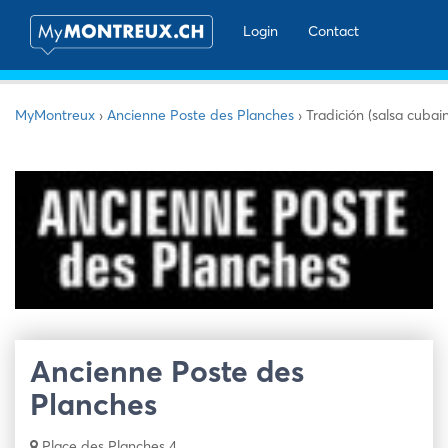
Login
Contact
MyMontreux
›
Ancienne Poste des Planches
›
Tradición (salsa cuba
Ancienne Poste des
Planches
Place des Planches 4