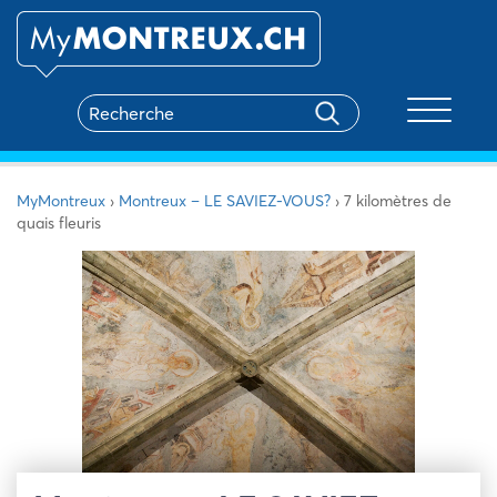
Toggle na
MyMontreux
›
Montreux – LE SAVIEZ-VOUS?
›
7 kilomètres de
quais fleuris