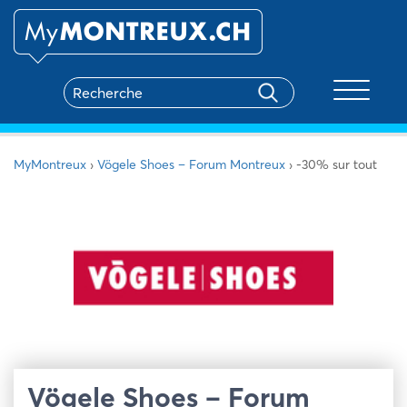
Toggle na
MyMontreux
›
Vögele Shoes – Forum Montreux
›
-30% sur tout
Vögele Shoes – Forum