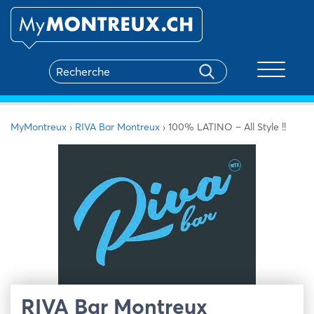
Toggle na
MyMontreux
›
RIVA Bar Montreux
›
100% LATINO – All Style !!
RIVA Bar Montreux