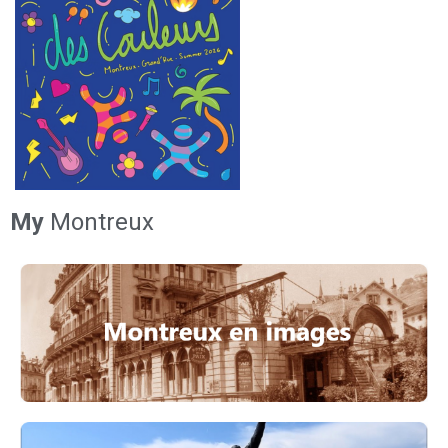
My
Montreux