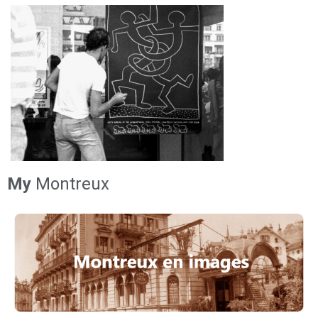
My
Montreux