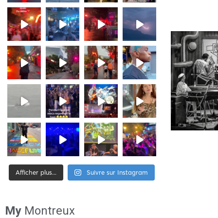
Afficher plus...
Suivre sur Instagram
[tiktok-feed id= »2″]
My
Montreux