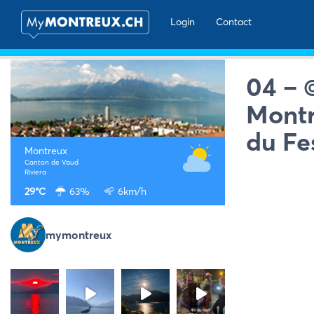
Login
Contact
04 – 
Montr
du Fe
Montreux
Canton de Vaud
Riviera
29°C
63%
6km/h
mymontreux