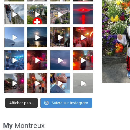
Afficher plus...
Suivre sur Instagram
[tiktok-feed id= »2″]
My
Montreux