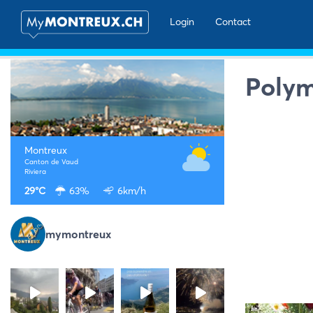
Login
Contact
Poly
Montreux
Canton de Vaud
Riviera
29°C
63%
6km/h
mymontreux