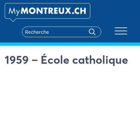
Toggle na
1959 – École catholique