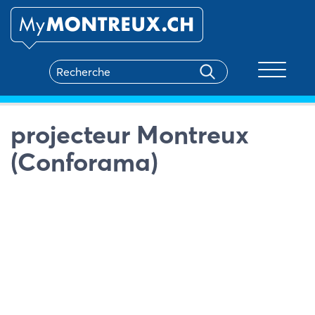
Toggle na
projecteur Montreux
(Conforama)