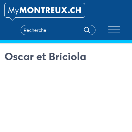
Toggle na
Oscar et Briciola