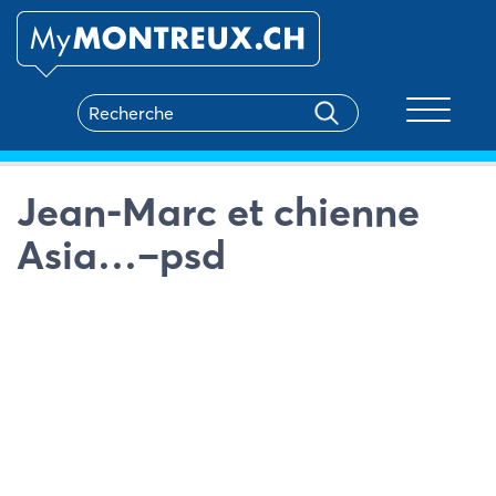
Toggle na
Jean-Marc et chienne
Asia…–psd