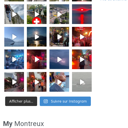
Afficher plus...
Suivre sur Instagram
[tiktok-feed id= »2″]
My
Montreux