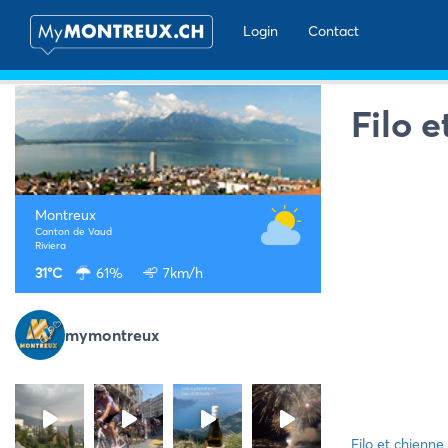
Login
Contact
Filo 
Montreux
Canton de Vaud
Riviera
31°C
61%
7km/h
mymontreux
Filo et chienne