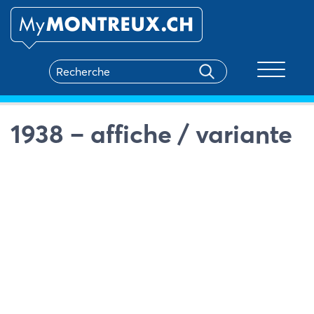
Toggle na
1938 – affiche / variante