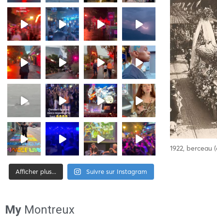
1922, berceau 
Afficher plus...
Suivre sur Instagram
[tiktok-feed id= »2″]
My
Montreux