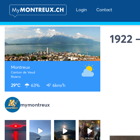
Login
Contact
1922 
Montreux
Canton de Vaud
Riviera
29°C
63%
6km/h
mymontreux