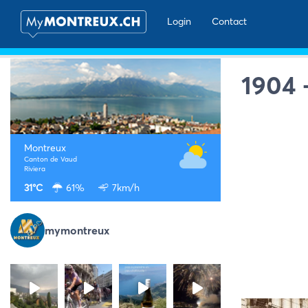
Login
Contact
1904 –
Montreux
Canton de Vaud
Riviera
31°C
61%
7km/h
mymontreux