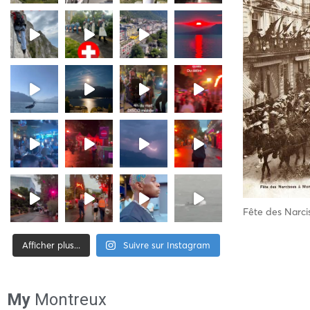
Fête des Narcis
Afficher plus...
Suivre sur Instagram
[tiktok-feed id= »2″]
My
Montreux