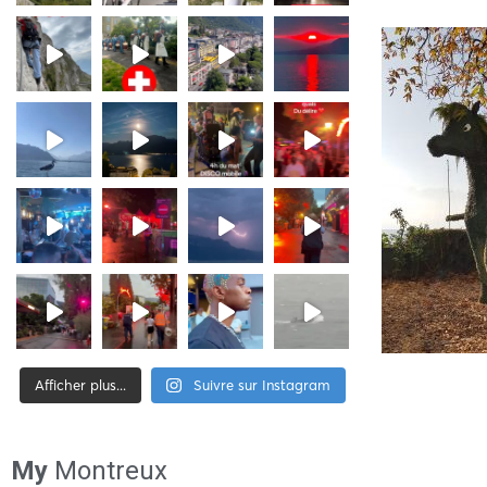
Afficher plus...
Suivre sur Instagram
[tiktok-feed id= »2″]
My
Montreux