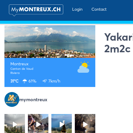
Login
Contact
Yakar
2m2c 
Montreux
Canton de Vaud
Riviera
31°C
61%
7km/h
mymontreux