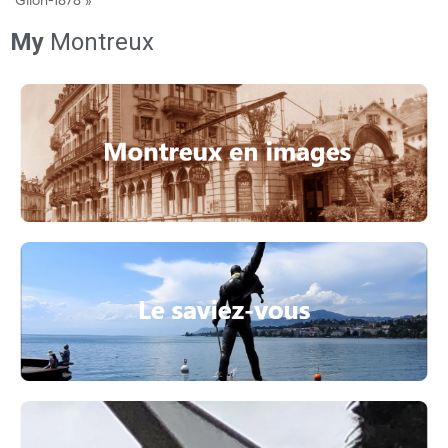
Glion-1878 »
My
Montreux