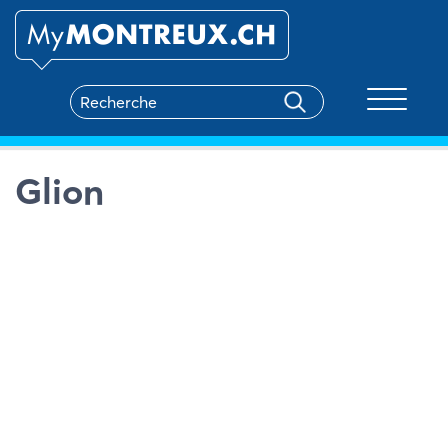
Toggle na
Glion