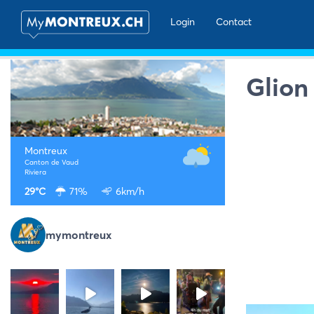
Login
Contact
Glion
Montreux
Canton de Vaud
Riviera
29°C
71%
6km/h
mymontreux