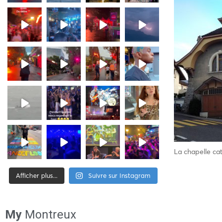
La chapelle ca
Afficher plus...
Suivre sur Instagram
[tiktok-feed id= »2″]
My
Montreux