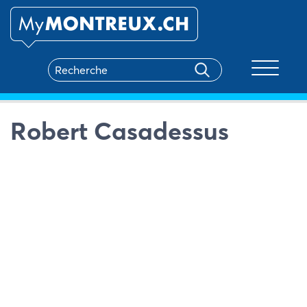
Toggle na
Robert Casadessus