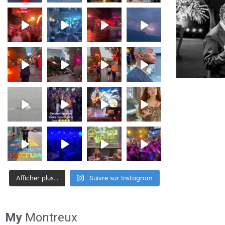
Afficher plus...
Suivre sur Instagram
[tiktok-feed id= »2″]
My
Montreux