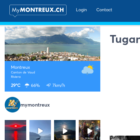
Login
Contact
Tugan
Montreux
Canton de Vaud
Riviera
29°C
66%
7km/h
mymontreux