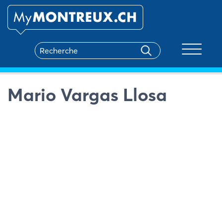
Toggle na
Mario Vargas Llosa